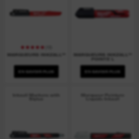
(
10
)
MARQUEURS INKZALL™
MARQUEURS INKZALL™
POINTE L
EN SAVOIR PLUS
EN SAVOIR PLUS
Inkzall Markers with
Marqueur Peinture
Stylus
Liquide Inkzall