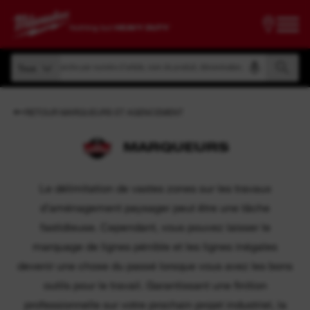
Recherche par numéro d'article, nom de produit, dénomination, etc.
Tous
Recherche par numéro d'article, nom de produit, dénomination, etc.
Tous
RETOUR MARQUEURS ET AGENCEMENT
MARQUEURS
Le délimitation de vastes zones sur les travaux
d’aménagement paysager peut être une tâche
fastidieuse. Cependant, vous pouvez laisser le
marquage de lignes pénible et les lignes inégales
devenir une chose du passé lorsque vous avez les bons
outils pour le travail. Garantissant une finition
professionnelle sur votre prochain projet industriel, la