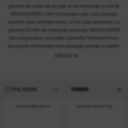
gamme de craies de pavage et de marquage au sol de
MILWAUKEE® a été conçue pour que vous puissiez
travailler plus intelligemment, et non plus durement. La
gamme d’outils de marquage paysager MILWAUKEE®
est conçue pour vous aider à planifier facilement tous
les projets d’aménagement paysager, grands ou petits.
VOIR PLUS
FILTERS
TRIER
Inkzall Markers
Inkzall Chisel Tip