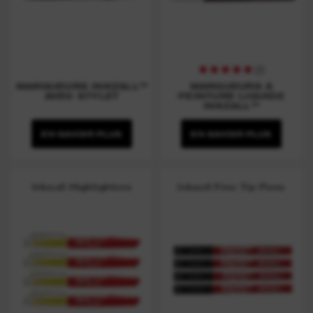
(
2
)
MARQUEURS INKZALL™
MARQUEURS À
AVEC STYLET
PEINTURE LIQUIDE
INKZALL™
EN SAVOIR PLUS
EN SAVOIR PLUS
Inkzall Highlighters
Inkzall Fine Tip Pens