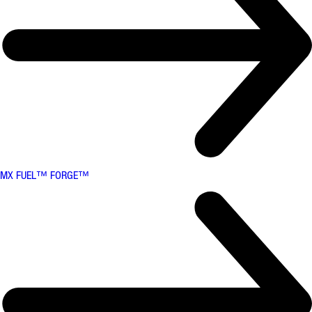
MX FUEL™ FORGE™