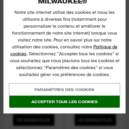
MILWAUKEE®
PACK NRG M18™
PACK NRG M18™
Notre site internet utilise des cookies et nous les
EN SAVOIR PLUS
EN SAVOIR PLUS
utilisons à diverses fins (notamment pour
personnaliser le contenu et améliorer le
fonctionnement de notre site internet) lorsque vous
M18 NRG-202
M12 NRG-603
visitez notre site. Pour en savoir plus sur notre
utilisation des cookies, consultez notre
Politique de
cookies
. Sélectionnez "Accepter tous les cookies" si
vous souhaitez que nous placions tous les cookies et
sélectionnez "Paramètres des cookies" si vous
souhaitez gérer vos préférences de cookies.
PARAMÈTRES DES COOKIES
(
1
)
ACCEPTER TOUS LES COOKIES
PACK NRG M18™
M12™ PACK NRG
EN SAVOIR PLUS
EN SAVOIR PLUS