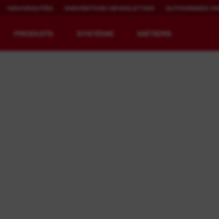
NOUVEAUTÉS
INSCRIPTION NEWSLETTER
AUTHORISED DI
PRODUITS
SYSTÈME
MÉTIERS
EQUIPMENT
DURÉE
REDEFINED.
D'UTILISATION
DE LA BATTERIE.
™
MX FUEL™ Overview
REDLITHIUM™ USB
MX FUEL™ FORGE™
™
s
t™