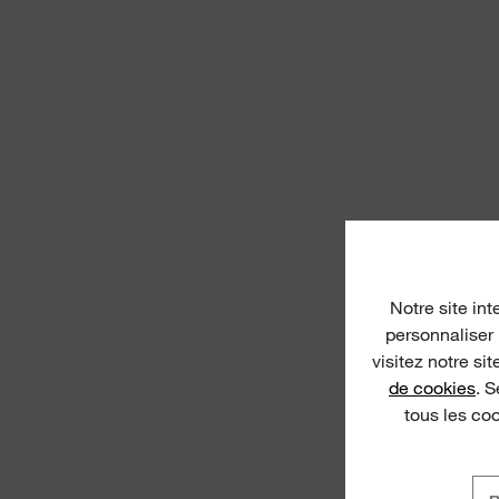
Notre site int
personnaliser 
visitez notre si
de cookies
. 
tous les co