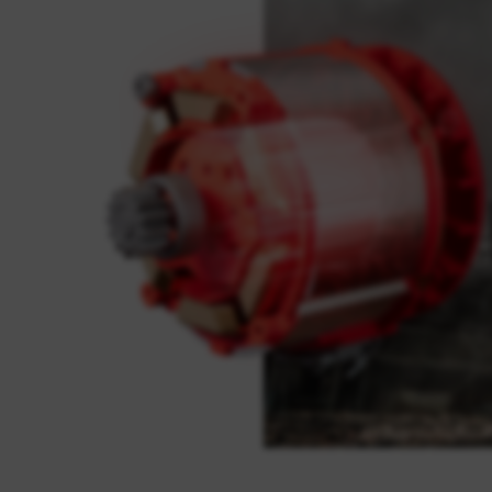
améliorant les
in, les moteurs
 est
compter 32