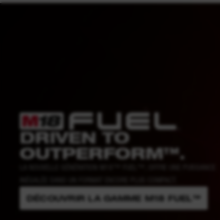
DRIVEN TO
OUTPERFORM™.
LA NOUVELLE GÉNÉRATION M18™ FUEL™, OFFRE UNE PUISSANCE
INÉGALÉE DANS UN FORMAT ENCORE PLUS COMPACT.
DÉCOUVRIR LA GAMME M18 FUEL™