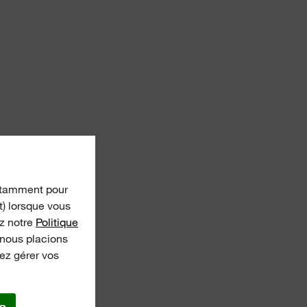
(notamment pour
t) lorsque vous
ez notre
Politique
 nous placions
ez gérer vos