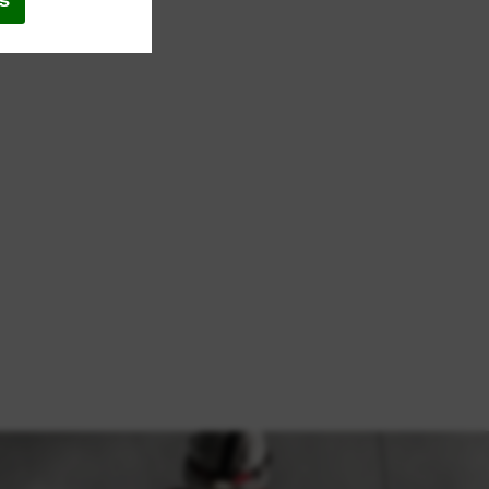
S
TE™