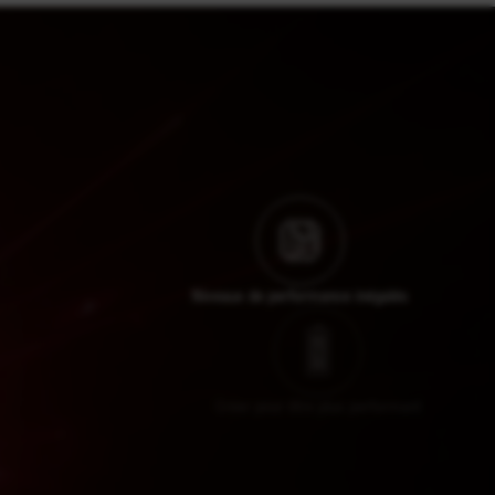
Niveaux de performance inégalés
Créer pour être plus performant