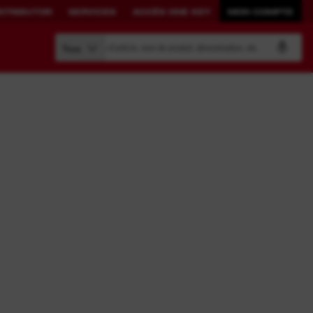
STRIBUTOR
SERVICES
ACCÈS ONE KEY
MON COMPTE
Recherche par numéro d'article, nom de produit, dénomination, etc.
Tous
CONSTRUIRE
SOLUTIONS
VOTRE PROPRE
CONNECTÉS.
SYSTÈME.
PACKOUT™
ONE-KEY™
Outils connectés
Accès ONE KEY