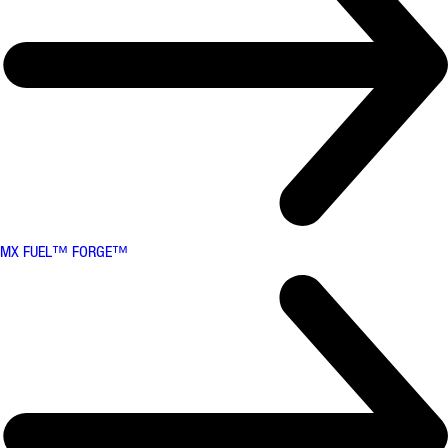
MX FUEL™ FORGE™