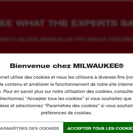
EE WHAT THE EXPERTS S
WATCH AN EXPLANATION ON THE UNIQUE FEATURE
Bienvenue chez MILWAUKEE®
ernet utilise des cookies et nous les utilisons à diverses fins 
le contenu et améliorer le fonctionnement de notre site interne
te. Pour en savoir plus sur notre utilisation des cookies, consult
Sélectionnez "Accepter tous les cookies" si vous souhaitez que
okies et sélectionnez "Paramètres des cookies" si vous souhait
préférences de cookies.
PARAMÈTRES DES COOKIES
ACCEPTER TOUS LES COOKIE