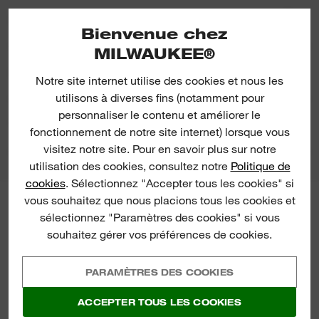
INCLUS
Bienvenue chez
MILWAUKEE®
NOTES & AVIS
Notre site internet utilise des cookies et nous les
utilisons à diverses fins (notamment pour
personnaliser le contenu et améliorer le
TÉLÉCHARGEMENTS
fonctionnement de notre site internet) lorsque vous
visitez notre site. Pour en savoir plus sur notre
utilisation des cookies, consultez notre
Politique de
cookies
. Sélectionnez "Accepter tous les cookies" si
vous souhaitez que nous placions tous les cookies et
NEWSLETTER MILWAUKEE®
sélectionnez "Paramètres des cookies" si vous
Inscrivez-vous pour être informé
souhaitez gérer vos préférences de cookies.
des derniers lancements de
produits, des actualités et des jeux
concours directement dans votre
PARAMÈTRES DES COOKIES
boîte mail..
ACCEPTER TOUS LES COOKIES