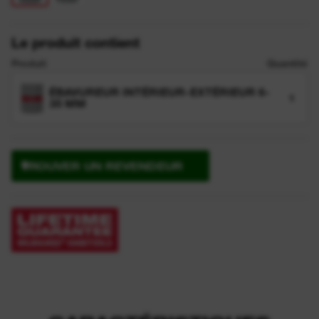
Le produit contient
Produit
Quantité
ÉBAVUREUR INTÉRIEUR-EXTÉRIEUR 6-
1
35 MM
TROUVER UN REVENDEUR