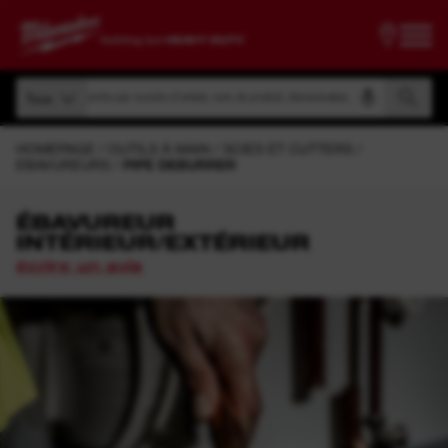
Recherche par numéro d'article, nom de produit, dénomination, etc.
Tous
Recherche par numéro d'article, nom de produit, dénomination, etc.
Tous
HOMEPAGE
OUTILS À MAIN
SCIES ET CUTTERS
EBAVUREURS
PIPE DEBURRER
ÉBAVUREUR
INTÉRIEUR/EXTÉRIEUR
écrire un avis