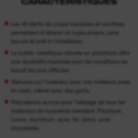
CARACTÉRISTIQUES
Les 40 dents de coupe trempées et rectifiées
permettent d'obtenir un tuyau propre, sans
bavure et prêt à l'installation.
Le boîtier métallique robuste en aluminium offre
une durabilité maximale pour les conditions de
travail les plus difficiles.
Rainures sur l'extérieur pour une meilleure prise
en main, même avec des gants.
Polyvalence accrue pour l'alésage de tous les
matériaux de tuyauterie standard. Plastique,
cuivre, aluminium, acier, fer, laiton, acier
inoxydable.