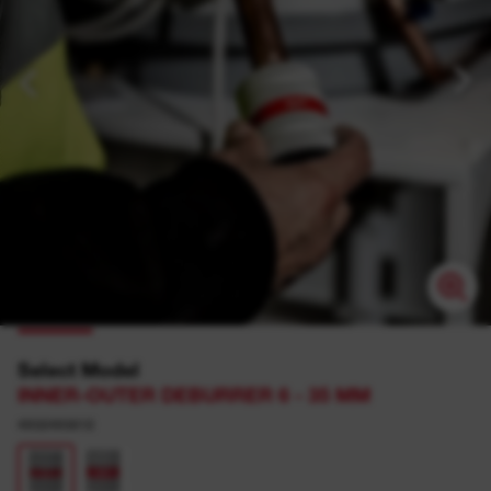
Select Model
INNER-OUTER DEBURRER 6 - 35 MM
4932493812