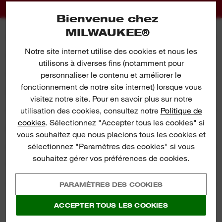
Bienvenue chez
MILWAUKEE®
Notre site internet utilise des cookies et nous les
SPÉCIFICATIONS
utilisons à diverses fins (notamment pour
personnaliser le contenu et améliorer le
fonctionnement de notre site internet) lorsque vous
INCLUS
visitez notre site. Pour en savoir plus sur notre
utilisation des cookies, consultez notre
Politique de
cookies
. Sélectionnez "Accepter tous les cookies" si
NOTES & AVIS
vous souhaitez que nous placions tous les cookies et
sélectionnez "Paramètres des cookies" si vous
souhaitez gérer vos préférences de cookies.
TÉLÉCHARGEMENTS
PARAMÈTRES DES COOKIES
ACCEPTER TOUS LES COOKIES